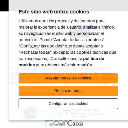
Este sitio web utiliza cookies
Utilizamos cookies propias y de terceros para
mejorar la experiencia del usuario, analizar el tráfico,
su navegación en el sitio web y personalizar el
contenido. Puede "Aceptar todas las cookies",
"Configurar las cookies" que desea aceptar o
"Rechazar todas" (excepto las cookies técnicas que
son necesarias). Consulte nuestra
política de
cookies
para obtener más información.
Acción de Soporte a la Investigación y de Transferencia del
CIBER en Epidemiología y Salud Pública (CIBERESP), dirigida y
Aceptar todas las cookies
desarrollada por el Grupo de investigación en Servicios Sanitarios
del IMIM-Hospital del Mar, con el apoyo de la Fundación IMIM.
Rechazar todas
© Todos los derechos reservados
Configurar las cookies