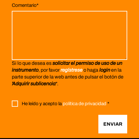
Comentario
*
Si lo que desea es
solicitar el permiso de uso de un
instrumento
, por favor
regístrese
o haga
login
en la
parte superior de la web antes de pulsar el botón de
'Adquirir sublicencia
".
He leído y acepto la
política de privacidad
*
ENVIAR