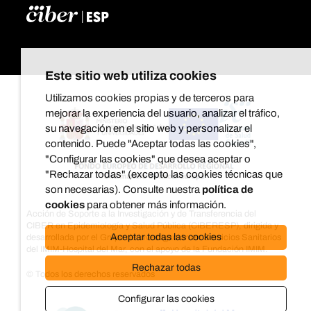
Este sitio web utiliza cookies
Utilizamos cookies propias y de terceros para
mejorar la experiencia del usuario, analizar el tráfico,
su navegación en el sitio web y personalizar el
contenido. Puede "Aceptar todas las cookies",
"Configurar las cookies" que desea aceptar o
"Rechazar todas" (excepto las cookies técnicas que
son necesarias). Consulte nuestra
política de
cookies
para obtener más información.
Acción de Soporte a la Investigación y de Transferencia del
CIBER en Epidemiología y Salud Pública (CIBERESP), dirigida y
Aceptar todas las cookies
desarrollada por el Grupo de investigación en Servicios Sanitarios
del IMIM-Hospital del Mar, con el apoyo de la Fundación IMIM.
Rechazar todas
© Todos los derechos reservados
Configurar las cookies